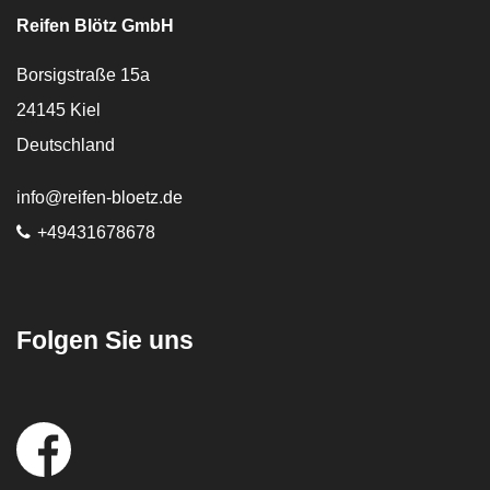
Reifen Blötz GmbH
Borsigstraße 15a
24145
Kiel
Deutschland
E-Mail:
info@reifen-bloetz.de
Telefon:
+49431678678
Folgen Sie uns
Social
Media