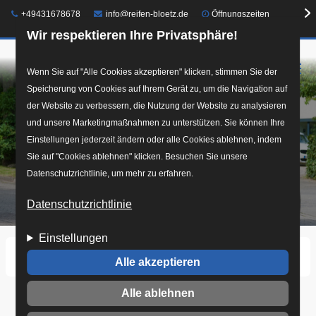
Telefon:
E-Mail:
+49431678678
info@reifen-bloetz.de
Öffnungszeiten
Wir respektieren Ihre Privatsphäre!
☰
Direkt
Wenn Sie auf "Alle Cookies akzeptieren" klicken, stimmen Sie der
Speicherung von Cookies auf Ihrem Gerät zu, um die Navigation auf
zum
der Website zu verbessern, die Nutzung der Website zu analysieren
Inhalt
und unsere Marketingmaßnahmen zu unterstützen. Sie können Ihre
Einstellungen jederzeit ändern oder alle Cookies ablehnen, indem
Sie auf "Cookies ablehnen" klicken. Besuchen Sie unsere
Datenschutzrichtlinie, um mehr zu erfahren.
Datenschutzrichtlinie
Einstellungen
Startseite
Über uns
Alle akzeptieren
Alle ablehnen
Über uns