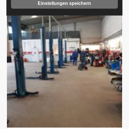
Einstellungen speichern
2
0
1
8
-
0
3
-
1
5
0
8
.