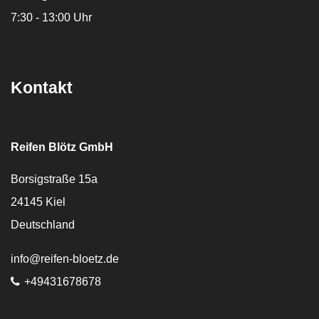
7:30 - 13:00 Uhr
Kontakt
Reifen Blötz GmbH
Borsigstraße 15a
24145
Kiel
Deutschland
E-Mail:
info@reifen-bloetz.de
Telefon:
+49431678678