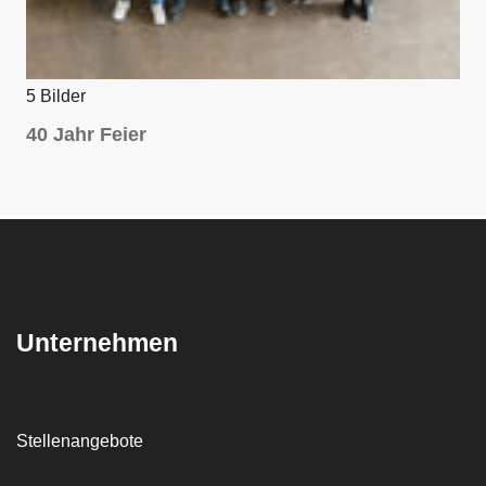
7
6
-
5 Bilder
c
40 Jahr Feier
h
r
i
s
t
i
a
Unternehmen
n
r
o
h
Stellenangebote
w