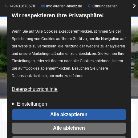
Telefon:
E-Mail:
+49431678678
info@reifen-bloetz.de
Öffnungszeiten
Wir respektieren Ihre Privatsphäre!
☰
Direkt
Wenn Sie auf "Alle Cookies akzeptieren" klicken, stimmen Sie der
Speicherung von Cookies auf Ihrem Gerät zu, um die Navigation auf
zum
der Website zu verbessern, die Nutzung der Website zu analysieren
Inhalt
und unsere Marketingmaßnahmen zu unterstützen. Sie können Ihre
Einstellungen jederzeit ändern oder alle Cookies ablehnen, indem
Sie auf "Cookies ablehnen" klicken. Besuchen Sie unsere
Datenschutzrichtlinie, um mehr zu erfahren.
Datenschutzrichtlinie
Einstellungen
Startseite
Bilder
Alle akzeptieren
Alle ablehnen
Bilder