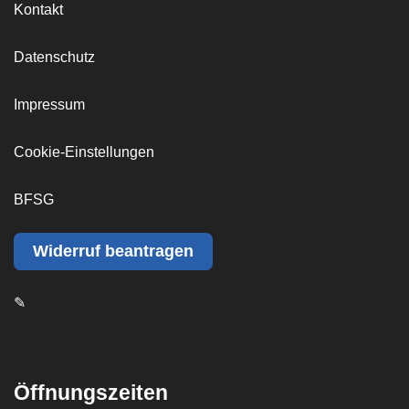
Kontakt
e
d
Datenschutz
e
r
Impressum
-
d
Cookie-Einstellungen
e
.
BFSG
j
p
Widerruf beantragen
g
✎
Öffnungszeiten