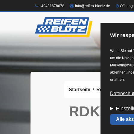
Direkt
Telefon:
E-Mail:
+49431678678
info@reifen-bloetz.de
Öffnung
zum
Inhalt
Shop
Felg
Wir respe
Wenn Sie auf "
um die Navigat
Marketingmaßna
ablehnen, inde
erfahren.
Startseite
Reifen
RDKS
Datenschutz
RDKS
Einstel
Alle ak