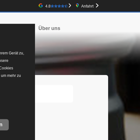
Google-Bewertung
4.8
Anfahrt
irmenwagen
Über uns
hrem Gerät zu,
nsere
 Cookies
, um mehr zu
n