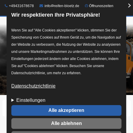
Telefon:
E-Mail:
+49431678678
info@reifen-bloetz.de
Öffnungszeiten
Wir respektieren Ihre Privatsphäre!
☰
Direkt
Wenn Sie auf "Alle Cookies akzeptieren" klicken, stimmen Sie der
Speicherung von Cookies auf Ihrem Gerät zu, um die Navigation auf
zum
der Website zu verbessern, die Nutzung der Website zu analysieren
Inhalt
und unsere Marketingmaßnahmen zu unterstützen. Sie können Ihre
Einstellungen jederzeit ändern oder alle Cookies ablehnen, indem
Sie auf "Cookies ablehnen" klicken. Besuchen Sie unsere
Datenschutzrichtlinie, um mehr zu erfahren.
Datenschutzrichtlinie
Einstellungen
Startseite
Reifen
Offroad
Alle akzeptieren
Alle ablehnen
Offroad