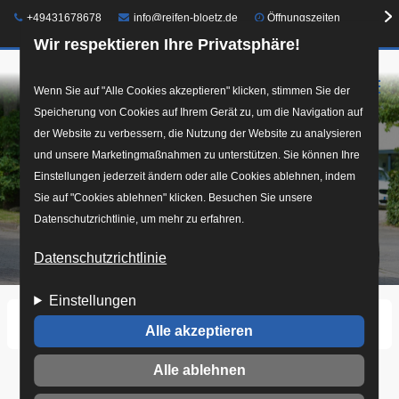
Telefon:
E-Mail:
+49431678678
info@reifen-bloetz.de
Öffnungszeiten
Wir respektieren Ihre Privatsphäre!
☰
Direkt
Wenn Sie auf "Alle Cookies akzeptieren" klicken, stimmen Sie der
Speicherung von Cookies auf Ihrem Gerät zu, um die Navigation auf
zum
der Website zu verbessern, die Nutzung der Website zu analysieren
Inhalt
und unsere Marketingmaßnahmen zu unterstützen. Sie können Ihre
Einstellungen jederzeit ändern oder alle Cookies ablehnen, indem
Sie auf "Cookies ablehnen" klicken. Besuchen Sie unsere
Datenschutzrichtlinie, um mehr zu erfahren.
Datenschutzrichtlinie
Einstellungen
Startseite
001-CRO_9476-christianrohweder-de.jpg
Alle akzeptieren
Alle ablehnen
001-CRO_9476-