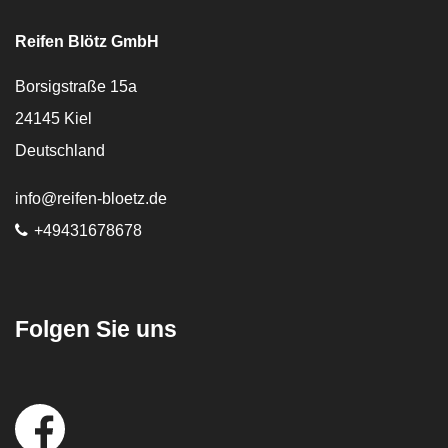
Reifen Blötz GmbH
Borsigstraße 15a
24145
Kiel
Deutschland
E-Mail:
info@reifen-bloetz.de
Telefon:
+49431678678
Folgen Sie uns
Social
Media