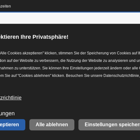
szeiten
en-Konfigurator
Galerie
Reifen
Leistungen
F
ktieren Ihre Privatsphäre!
Alle Cookies akzeptieren" klicken, stimmen Sie der Speicherung von Cookies auf I
ion auf der Website zu verbessern, die Nutzung der Website zu analysieren und u
hmen zu unterstützen. Sie können Ihre Einstellungen jederzeit ändern oder alle
m Sie auf "Cookies ablehnen" klicken. Besuchen Sie unsere Datenschutzrichtlinie
.34_r2.jpg
richtlinie
0 15.21.34_r2.jpg
lungen
zeptieren
Alle ablehnen
Einstellungen speicher