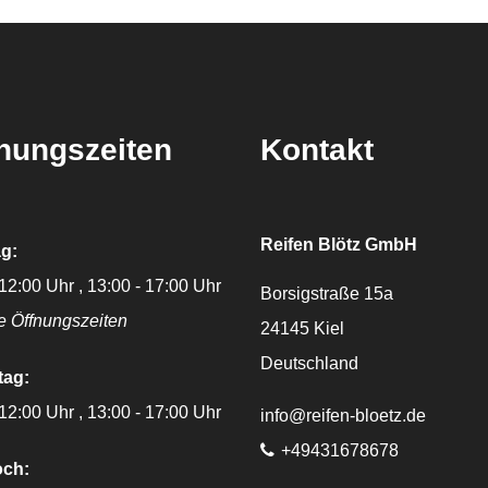
nungszeiten
Kontakt
Reifen Blötz GmbH
g:
 12:00 Uhr
13:00 - 17:00 Uhr
Borsigstraße 15a
e Öffnungszeiten
24145
Kiel
Deutschland
tag:
 12:00 Uhr
13:00 - 17:00 Uhr
E-Mail:
info@reifen-bloetz.de
Telefon:
+49431678678
och: