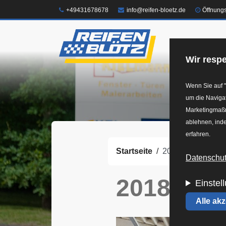
Direkt
Telefon:
E-Mail:
+49431678678
info@reifen-bloetz.de
Öffnung
zum
Inhalt
Shop
Felg
Wir respe
Wenn Sie auf "
um die Navigat
Marketingmaßna
ablehnen, inde
erfahren.
Startseite
2018-03-20 15.21
Datenschutz
2018-03-2
Einstel
Alle ak