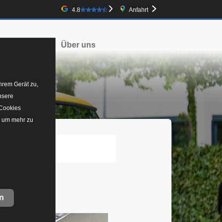
Google-Bewertung
4.8
Anfahrt
irmenwagen
Über uns
hrem Gerät zu,
nsere
 Cookies
, um mehr zu
n