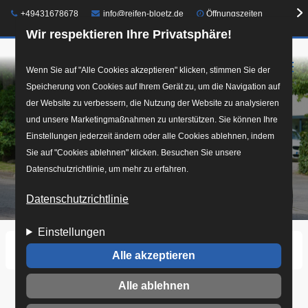
Telefon:
E-Mail:
+49431678678
info@reifen-bloetz.de
Öffnungszeiten
Wir respektieren Ihre Privatsphäre!
☰
Direkt
Wenn Sie auf "Alle Cookies akzeptieren" klicken, stimmen Sie der
Speicherung von Cookies auf Ihrem Gerät zu, um die Navigation auf
zum
der Website zu verbessern, die Nutzung der Website zu analysieren
Inhalt
und unsere Marketingmaßnahmen zu unterstützen. Sie können Ihre
Einstellungen jederzeit ändern oder alle Cookies ablehnen, indem
Sie auf "Cookies ablehnen" klicken. Besuchen Sie unsere
Datenschutzrichtlinie, um mehr zu erfahren.
Datenschutzrichtlinie
Einstellungen
Startseite
2018-03-21 06.45.16_r2.jpg
Alle akzeptieren
Alle ablehnen
2018-03-21