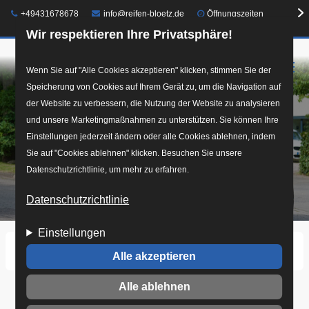
Telefon:
E-Mail:
+49431678678
info@reifen-bloetz.de
Öffnungszeiten
Wir respektieren Ihre Privatsphäre!
☰
Direkt
Wenn Sie auf "Alle Cookies akzeptieren" klicken, stimmen Sie der
Speicherung von Cookies auf Ihrem Gerät zu, um die Navigation auf
zum
der Website zu verbessern, die Nutzung der Website zu analysieren
Inhalt
und unsere Marketingmaßnahmen zu unterstützen. Sie können Ihre
Einstellungen jederzeit ändern oder alle Cookies ablehnen, indem
Sie auf "Cookies ablehnen" klicken. Besuchen Sie unsere
Datenschutzrichtlinie, um mehr zu erfahren.
Datenschutzrichtlinie
Einstellungen
Startseite
20180320_070854_r2.jpg
Alle akzeptieren
Alle ablehnen
20180320_070854_r2.jpg