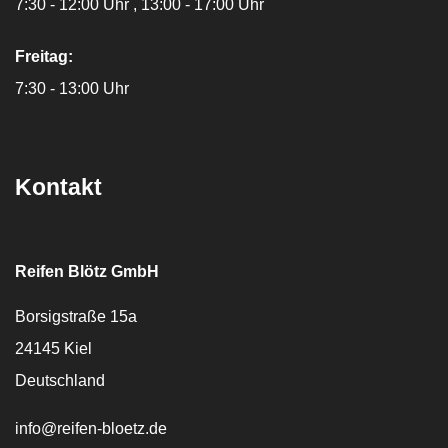
7:30 - 12:00 Uhr
13:00 - 17:00 Uhr
Freitag:
7:30 - 13:00 Uhr
Kontakt
Reifen Blötz GmbH
Borsigstraße 15a
24145
Kiel
Deutschland
E-Mail:
info@reifen-bloetz.de